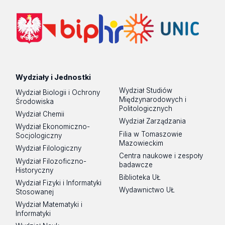
Wydziały i Jednostki
Wydział Studiów
Wydział Biologii i Ochrony
Międzynarodowych i
Środowiska
Politologicznych
Wydział Chemii
Wydział Zarządzania
Wydział Ekonomiczno-
Filia w Tomaszowie
Socjologiczny
Mazowieckim
Wydział Filologiczny
Centra naukowe i zespoły
Wydział Filozoficzno-
badawcze
Historyczny
Biblioteka UŁ
Wydział Fizyki i Informatyki
Wydawnictwo UŁ
Stosowanej
Wydział Matematyki i
Informatyki